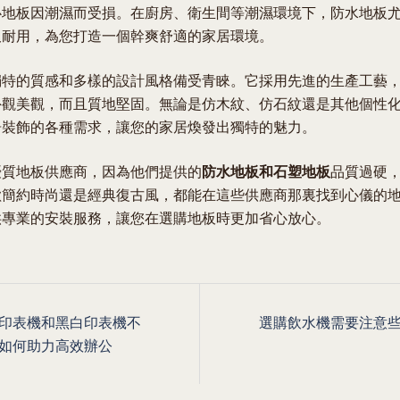
心地板因潮濕而受損。在廚房、衛生間等潮濕環境下，防水地板
久耐用，為您打造一個幹爽舒適的家居環境。
獨特的質感和多樣的設計風格備受青睞。它採用先進的生產工藝
外觀美觀，而且質地堅固。無論是仿木紋、仿石紋還是其他個性
居裝飾的各種需求，讓您的家居煥發出獨特的魅力。
優質地板供應商，因為他們提供的
防水地板和石塑地板
品質過硬
歡簡約時尚還是經典復古風，都能在這些供應商那裏找到心儀的
供專業的安裝服務，讓您在選購地板時更加省心放心。
印表機和黑白印表機不
選購飲水機需要注意
ion
如何助力高效辦公