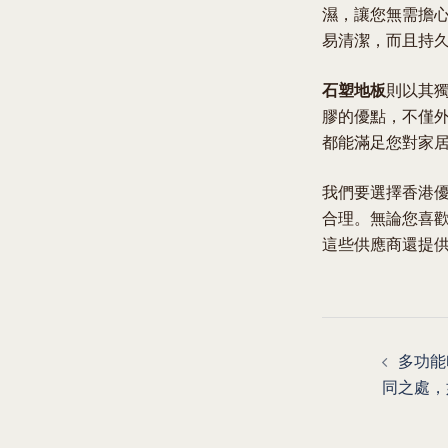
濕，讓您無需擔
易清潔，而且持
石塑地板
則以其
膠的優點，不僅
都能滿足您對家
我們要選擇香港
合理。無論您喜
這些供應商還提
Post
多功能
navigat
同之處，