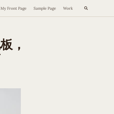
Search
My Front Page
Sample Page
Work
地板，
商