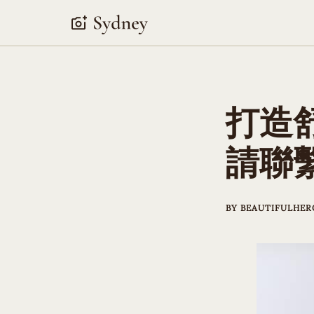
Skip
to
content
打造
請聯
BY
BEAUTIFULHER