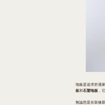
地板是追求舒適
板
和
石塑地板
，
無論您是在裝修