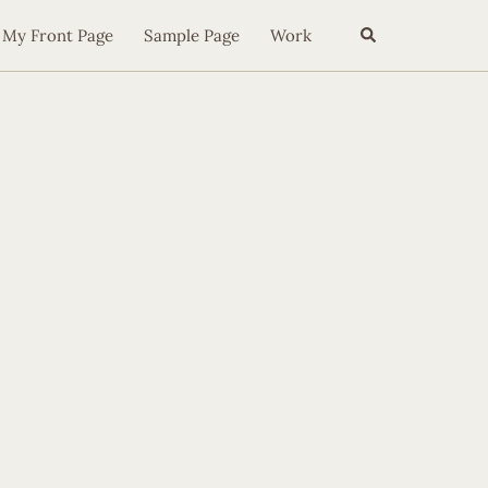
Search
My Front Page
Sample Page
Work