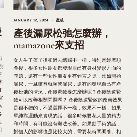
JANUARY 12, 2024
產後
後
產後漏尿松弛怎麼辦，
mamazone來支招
知
女人生了孩子後和過去總歸不一樣，特別是經曆順
別
產後，很多女性朋友都發現自己有身材變形方面的
症
問題，還有一些女性朋友更有難言之隱，比如開始
辦
漏尿，一旦咳嗽就頻繁漏尿，還有的發現自己有產
可
後松弛的情況，產後緊致要怎麼辦呢？產後陰道緊
宮
致可以改善相關問題嗎？ 產後陰道緊致的改善效果
為
是很不錯的，不過選擇不一樣，效果不一樣，如果
各
單純靠運動來實現的話，很多時候要花大量的精力
生
和時間，有可能沒有辦法改善。如果動手術的話，
朋
對個人的影響也是比較大的，需要花時間調養。相