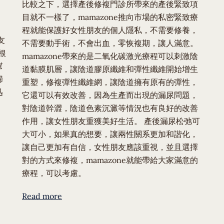
比較之下，選擇產後修複門診所帶來的產後緊致項
目就不一樣了，mamazone推向市場的私密緊致療
程就能保護好女性朋友的個人隱私，不需要修養，
友
不需要動手術，不會出血，零恢複期，讓人滿意。
根
mamazone帶來的是二氧化碳激光療程可以刺激陰
幫
道黏膜肌層，讓陰道膠原纖維和彈性纖維開始增生
歸
重塑，修複彈性纖維網，讓陰道擁有原有的彈性，
迅
它還可以有效改善，因為生產而出現的漏尿問題，
，
對陰道幹澀，陰道色素沉澱等情況也有良好的改善
作用，讓女性朋友重獲美好生活。 產後漏尿松弛可
大可小，如果真的想要，讓兩性關系更加和諧化，
讓自己更加有自信，女性朋友應該重視，並且選擇
對的方式來修複，mamazone就能帶給大家滿意的
療程，可以考慮。
Read more