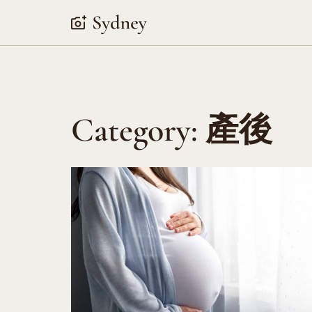
Skip
to
content
Category:
產後