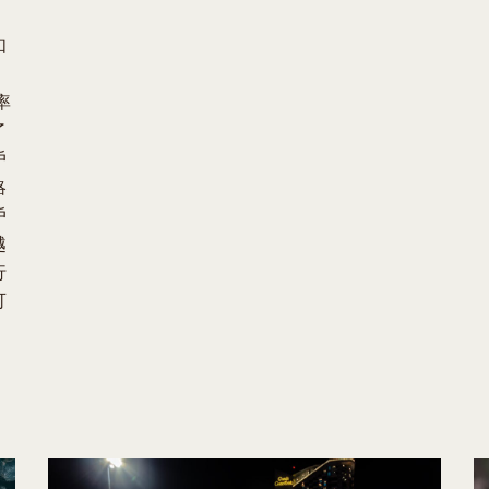
如
，
率
了
戶
略
戶
越
行
可