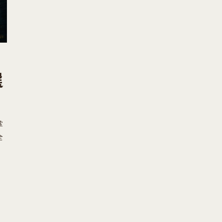
選
掌
全