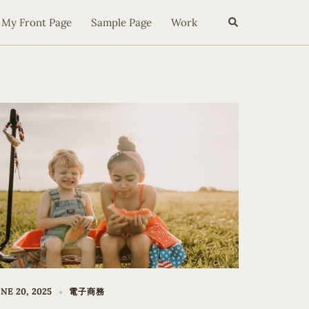
Search
My Front Page
Sample Page
Work
NE 20, 2025
電子商務