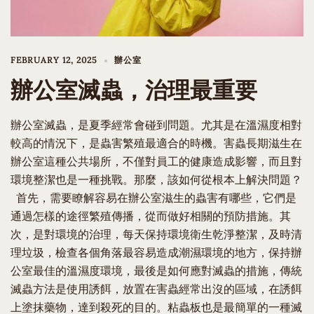
FEBRUARY 12, 2025
辦公室
辦公室滅蟲，治理最重要
辦公室滅蟲，是夏季經常會碰到問題。尤其是在溫濕度相對
較高的情況下，是蟲害繁殖最適合的時機。害蟲長期滋生在
辦公室這種公共場所，不僅對員工的健康造成影響，而且對
環境整潔也是一種挑戰。那麼，該如何從根本上解決問題？
首先，需要瞭解容易在辦公室滋生的蟲害有哪些，它們是
通過怎樣的途徑繁殖傳播，從而做好相關的預防措施。其
次，是對環境的治理，每天保持環境衛生乾淨整潔，及時清
理垃圾，檢查各個角落最容易造成潮濕環境的地方，保持辦
公室最佳的溫濕度環境，最後是如何應對滅蟲的措施，傳統
滅蟲方法是使用誘餌，放置在害蟲經常出沒的區域，在誘餌
上塗抹藥物，達到殺死的目的。粘蟲板也是最簡單的一種滅