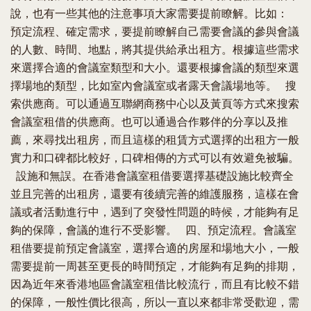
說，也有一些其他的注意事項大家需要提前瞭解。比如：
預定流程、確定需求，要提前瞭解自己需要會議的參與會議
的人數、時間、地點，將其提供給承出租方。根據這些需求
來選擇合適的會議室類型和大小。還要根據會議的類型來選
擇場地的類型，比如室內會議室或者露天會議場地等。 搜
索供應商。可以通過互聯網商務中心以及黃頁等方式來搜索
會議室租借的供應商。也可以通過合作夥伴的分享以及推
薦，來尋找出租房，而且這樣的租賃方式選擇的出租方一般
實力和口碑都比較好，口碑相傳的方式可以有效避免被騙。
設施和無誤。在香港會議室租借要選擇基礎設施比較齊全
並且完善的出租房，還要有後續完善的維護服務，這樣在會
議或者活動進行中，遇到了突發性問題的時候，才能夠有足
夠的保障，會議的進行不受影響。 四、預定流程。會議室
租借要提前預定會議室，選擇合適的房屋和場地大小，一般
需要提前一周甚至更長的時間預定，才能夠有足夠的排期，
因為近年來香港地區會議室租借比較流行，而且有比較不錯
的保障，一般性價比很高，所以一直以來都非常受歡迎，需