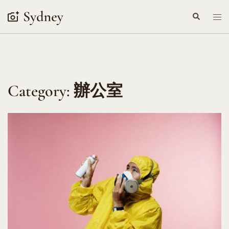
Skip
Search
Tog
to
me
content
Category:
辦公室