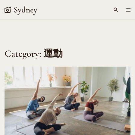
Skip
Search
Tog
to
me
content
Category:
運動