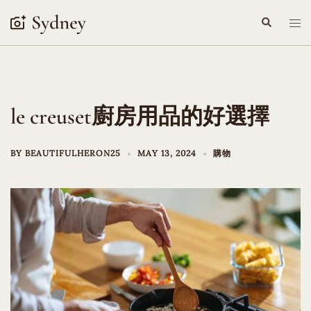
Skip
Search
Tog
to
me
content
le creuset廚房用品的好選擇
BY
BEAUTIFULHERON25
MAY 13, 2024
購物