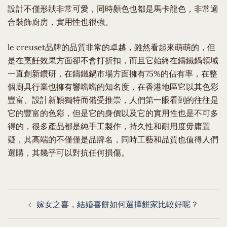
設計不僅形狀非常可愛，同時顏色也都是馬卡龍色，非常適
合裝飾廚房，實用性也很強。
le creuset品牌的品質非常的卓越，雖然看起來萌萌的，但
是在烹飪效果方面卻不會打折扣，而且它始終在鑄鐵鍋領域
一直創新鑽研，在鑄鐵鍋市場方面擁有75%的佔有率，在整
個廚具行業也擁有響噹噹的知名度，在香港地區它以其色彩
豐富、設計新穎獨特而備受推崇，人們第一眼看到的往往是
它的豐富的色彩，但是它的身價以及它的實用性也是不可多
得的，很多產品都是純手工製作，持久性和耐用度毋庸置
疑，其高端的不僅僅是品牌名，同時工藝和品質也值得人們
選購，其幾乎可以對抗任何損傷。
Post
嫁女之喜，結婚喜餅如何選擇餅家比較好呢？
navigation